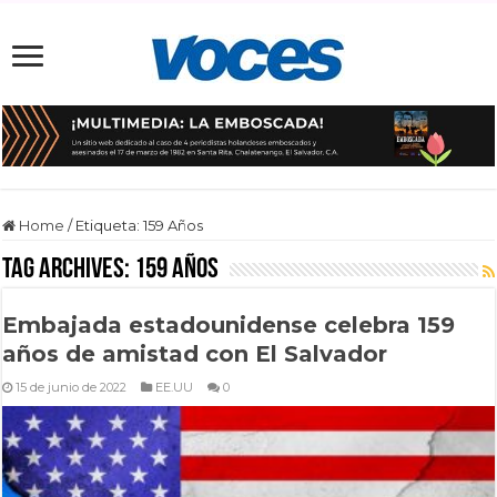
Home
/
Etiqueta:
159 Años
Tag Archives:
159 Años
Embajada estadounidense celebra 159
años de amistad con El Salvador
15 de junio de 2022
EE.UU
0