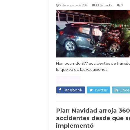
7 de agosto de 2021
El Salvador
0
Han ocurrido 377 accidentes de tránsit
lo que va de las vacaciones.
Read More »
Facebook
Twitter
Linke
Plan Navidad arroja 360
accidentes desde que s
implementó