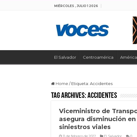
MIÉRCOLES , JULIO 1 2026
El Salvador
Centroamérica
América 
Home
/
Etiqueta:
Accidentes
Tag Archives:
Accidentes
Viceministro de Transp
asegura disminución en
siniestros viales
11 de febrero de 2022
El Salvador
0