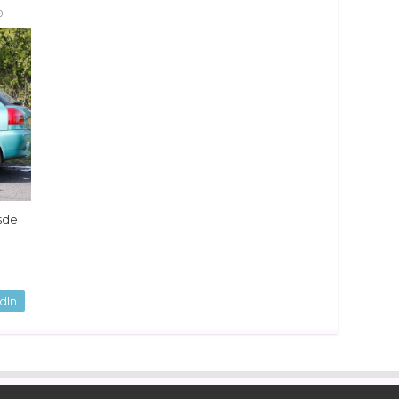
0
sde
dIn