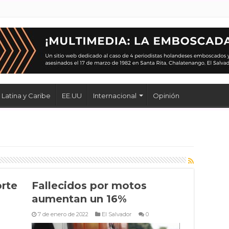
Latina y Caribe
EE.UU
Internacional
Opinión
orte
Fallecidos por motos
aumentan un 16%
7 de enero de 2022
El Salvador
0