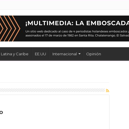
Latina y Caribe
EE.UU
Internacional
Opinión
o