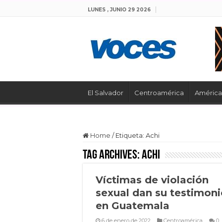
LUNES , JUNIO 29 2026
El Salvador
Centroamérica
América 
Home
/
Etiqueta:
Achi
Tag Archives:
Achi
Víctimas de violación
sexual dan su testimoni
en Guatemala
6 de enero de 2022
Centroamérica
0