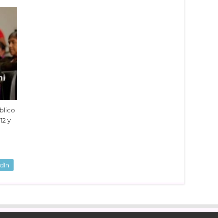
blico
12 y
dIn