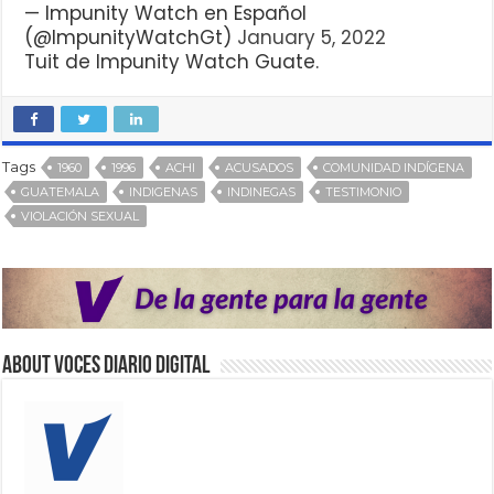
— Impunity Watch en Español
(@ImpunityWatchGt)
January 5, 2022
Tuit de Impunity Watch Guate.
Tags
1960
1996
ACHI
ACUSADOS
COMUNIDAD INDÍGENA
GUATEMALA
INDIGENAS
INDINEGAS
TESTIMONIO
VIOLACIÓN SEXUAL
About VOCES Diario digital