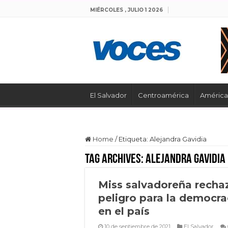
MIÉRCOLES , JULIO 1 2026
El Salvador
Centroamérica
América 
Home
/
Etiqueta:
Alejandra Gavidia
Tag Archives:
Alejandra Gavidia
Miss salvadoreña recha
peligro para la democra
en el país
10 de septiembre de 2021
El Salvador