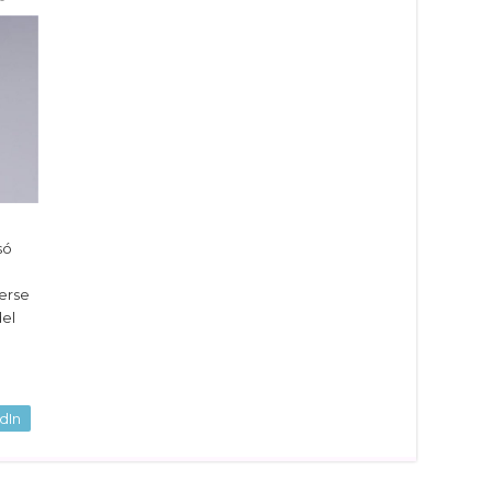
só
erse
del
dIn