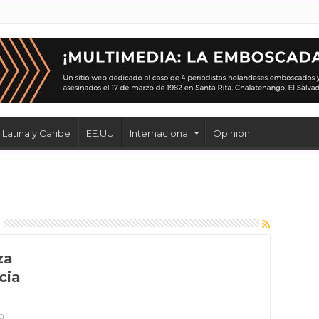
Latina y Caribe
EE.UU
Internacional
Opinión
za
cia
0