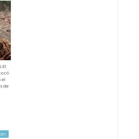
 El
 tocó
 el
s de
dIn