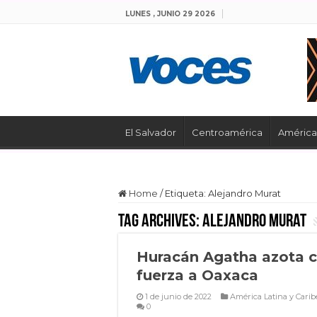
LUNES , JUNIO 29 2026
El Salvador
Centroamérica
América 
Home
/
Etiqueta:
Alejandro Murat
Tag Archives:
Alejandro Murat
Huracán Agatha azota 
fuerza a Oaxaca
1 de junio de 2022
América Latina y Carib
0