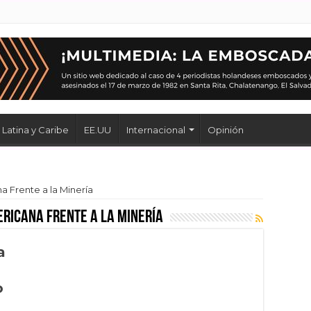
Latina y Caribe
EE.UU
Internacional
Opinión
a Frente a la Minería
ricana Frente a la Minería
a
o