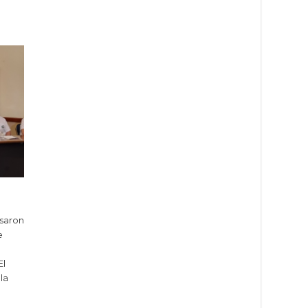
esaron
e
El
la