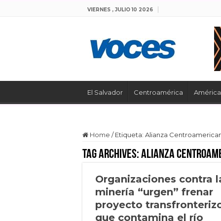
VIERNES , JULIO 10 2026
El Salvador
Centroamérica
América 
Home
/
Etiqueta:
Alianza Centroamerican
Tag Archives:
Alianza Centroame
Organizaciones contra l
minería “urgen” frenar
proyecto transfronteriz
que contamina el río