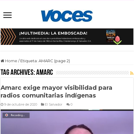
Home
/
Etiqueta:
AMARC
(page 2)
Tag Archives:
AMARC
Amarc exige mayor visibilidad para
radios comunitarias indígenas
9 de octubre de 2020
El Salvador
0