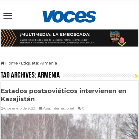
Home
/
Etiqueta:
Armenia
Tag Archives:
Armenia
Estados postsoviéticos intervienen en
Kazajistán
6 de enero de 2022
Asia
,
Internacional
0