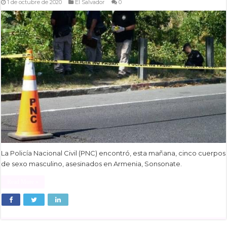
1 de octubre de 2020
El Salvador
0
La Policía Nacional Civil (PNC) encontró, esta mañana, cinco cuerpos
de sexo masculino, asesinados en Armenia, Sonsonate.
Read More »