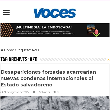
Home
/
Etiqueta:
AZO
Tag Archives:
AZO
Desapariciones forzadas acarrearían
nuevas condenas internacionales al
Estado salvadoreño
31 de agosto de 2022
El Salvador
0