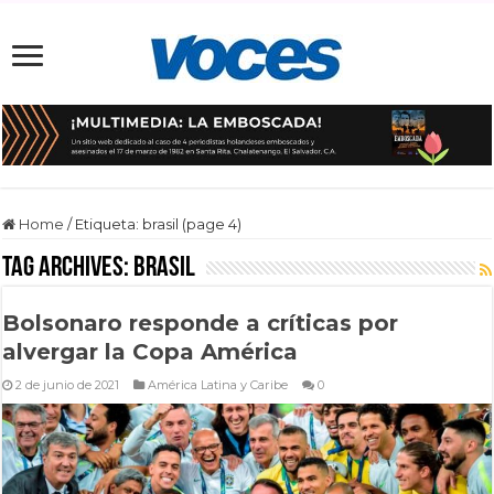
Home
/
Etiqueta:
brasil
(page 4)
Tag Archives:
brasil
Bolsonaro responde a críticas por
alvergar la Copa América
2 de junio de 2021
América Latina y Caribe
0