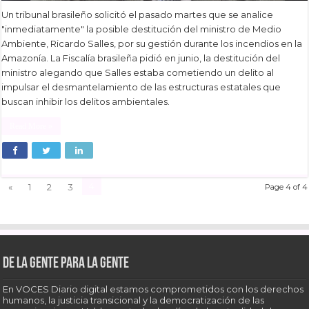
Un tribunal brasileño solicitó el pasado martes que se analice
"inmediatamente" la posible destitución del ministro de Medio
Ambiente, Ricardo Salles, por su gestión durante los incendios en la
Amazonía. La Fiscalía brasileña pidió en junio, la destitución del
ministro alegando que Salles estaba cometiendo un delito al
impulsar el desmantelamiento de las estructuras estatales que
buscan inhibir los delitos ambientales.
Read More »
4
«
1
2
3
Page 4 of 4
De la gente para la gente
En VOCES Diario digital estamos comprometidos con los derechos
humanos, la justicia transicional y la democratización de las