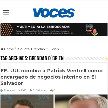
Home
/
Etiqueta:
Brendan O´Brien
Tag Archives:
Brendan O´Brien
EE. UU. nombra a Patrick Ventrell como
encargado de negocios interino en El
Salvador
3 de junio de 2022
El Salvador
0