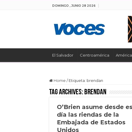
DOMINGO , JUNIO 28 2026
El Salvador
Centroamérica
América 
Home
/
Etiqueta:
brendan
Tag Archives:
brendan
O’Brien asume desde e
día las riendas de la
Embajada de Estados
Unidos