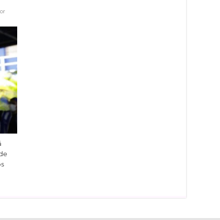
dor
á
de
os
dIn