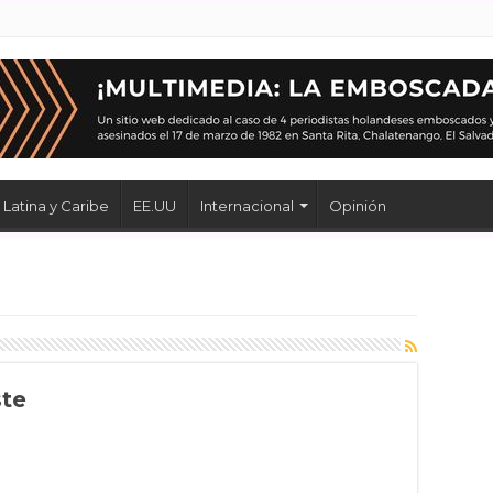
Latina y Caribe
EE.UU
Internacional
Opinión
ste