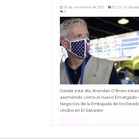
26 de noviembre de 2021
EE.UU
,
El Salva
0
Desde este día, Brendan O'Brien estar
asumiendo como el nuevo Encargado 
Negocios de la Embajada de los Estad
Unidos en El Salvador.
Read More »
Facebook
Twitter
Linke