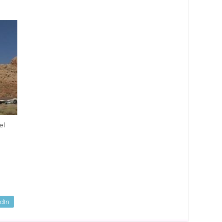
el
dIn