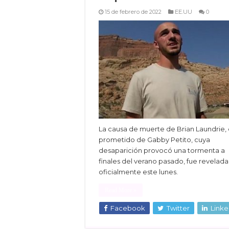
15 de febrero de 2022
EE.UU
0
La causa de muerte de Brian Laundrie, 
prometido de Gabby Petito, cuya
desaparición provocó una tormenta a
finales del verano pasado, fue revelada
oficialmente este lunes.
Read More »
Facebook
Twitter
Linke