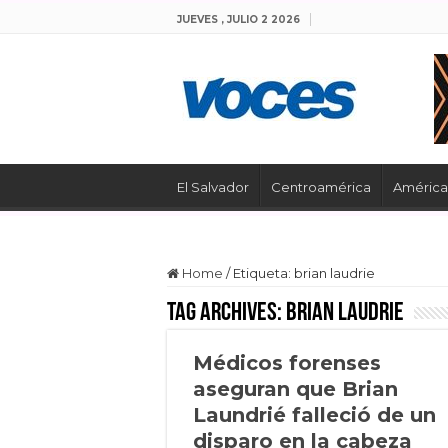
JUEVES , JULIO 2 2026
El Salvador
Centroamérica
América 
Home
/
Etiqueta:
brian laudrie
Tag Archives:
brian laudrie
Médicos forenses
aseguran que Brian
Laundrié falleció de un
disparo en la cabeza