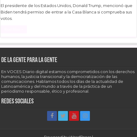
El presidente de los Estados Unidos, Donald Trump, mencionó que
Biden tendrá permiso de entrar a la Casa Blanca si comprueba sus
votos.
Read More »
De la gente para la gente
En VOCES Diario digital estamos comprometidos con los derechos
humanos, la justicia transicional y la democratización de las
comunicaciones. Hablamos todos los días de la actualidad de
Latinoamérica y del mundo a través de la práctica de un
periodismo responsable, ético y profesional.
Redes sociales
Powered by
WordPress
|