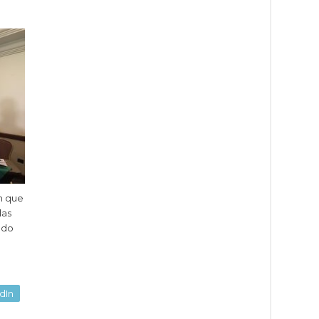
n que
las
ado
dIn