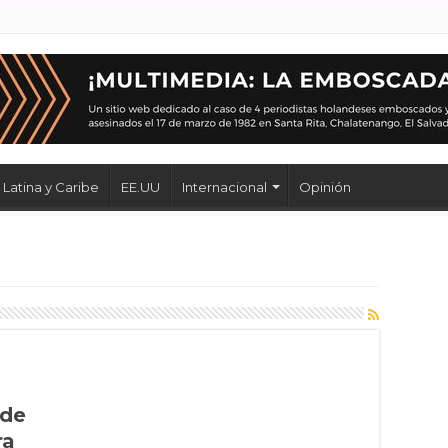
Latina y Caribe
EE.UU
Internacional
Opinión
 de
ra