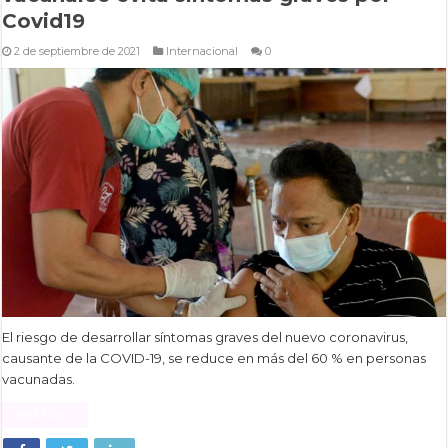
Covid19
2 de septiembre de 2021
Internacional
0
El riesgo de desarrollar síntomas graves del nuevo coronavirus,
causante de la COVID-19, se reduce en más del 60 % en personas
vacunadas.
Read More »