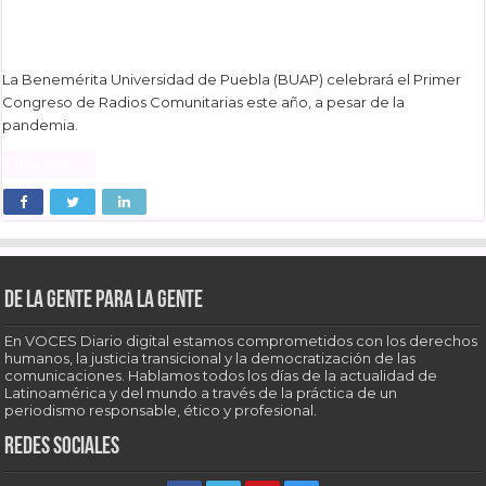
La Benemérita Universidad de Puebla (BUAP) celebrará el Primer
Congreso de Radios Comunitarias este año, a pesar de la
pandemia.
Read More »
De la gente para la gente
En VOCES Diario digital estamos comprometidos con los derechos
humanos, la justicia transicional y la democratización de las
comunicaciones. Hablamos todos los días de la actualidad de
Latinoamérica y del mundo a través de la práctica de un
periodismo responsable, ético y profesional.
Redes sociales