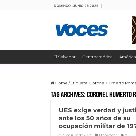
DOMINGO , JUNIO 28 2026
El Salvador
Centroamérica
América 
Home
/
Etiqueta:
Coronel Humerto Rom
Tag Archives:
Coronel Humerto 
UES exige verdad y just
ante los 50 años de su
ocupación militar de 19
19 de julio de 2022
El Salvador
0