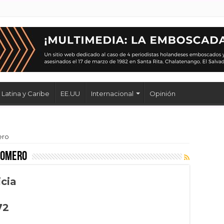
Latina y Caribe
EE.UU
Internacional
Opinión
ero
Romero
icia
72