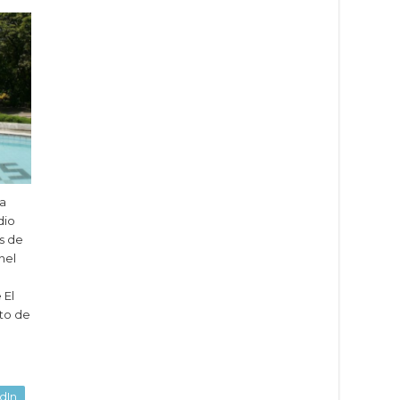
la
dio
es de
nel
 El
to de
dIn