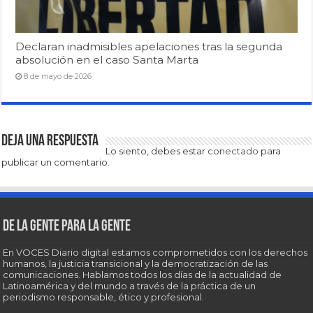
Declaran inadmisibles apelaciones tras la segunda
absolución en el caso Santa Marta
8 de mayo de 2026
Deja una respuesta
Lo siento, debes estar
conectado
para
publicar un comentario.
De la gente para la gente
En VOCES Diario digital estamos comprometidos con los derechos
humanos, la justicia transicional y la democratización de las
comunicaciones. Hablamos todos los días de la actualidad de
Latinoamérica y del mundo a través de la práctica de un
periodismo responsable, ético y profesional.