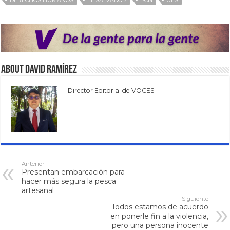
DERECHOS HUMANOS
EL SALVADOR
PCN
UES
About David Ramírez
Director Editorial de VOCES
Anterior
Presentan embarcación para
hacer más segura la pesca
artesanal
Siguiente
Todos estamos de acuerdo
en ponerle fin a la violencia,
pero una persona inocente