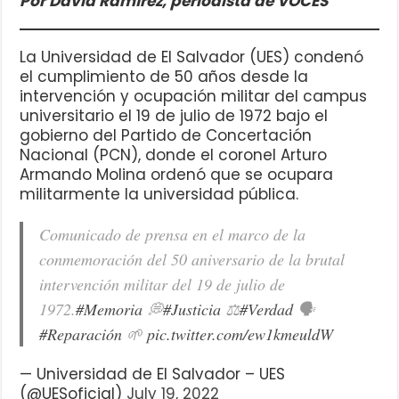
Por David Ramírez, periodista de VOCES
La Universidad de El Salvador (UES) condenó
el cumplimiento de 50 años desde la
intervención y ocupación militar del campus
universitario el 19 de julio de 1972 bajo el
gobierno del Partido de Concertación
Nacional (PCN), donde el coronel Arturo
Armando Molina ordenó que se ocupara
militarmente la universidad pública.
Comunicado de prensa en el marco de la
conmemoración del 50 aniversario de la brutal
intervención militar del 19 de julio de
1972.
#Memoria
💭
#Justicia
⚖️
#Verdad
🗣
#Reparación
🌱
pic.twitter.com/ew1kmeuldW
— Universidad de El Salvador – UES
(@UESoficial)
July 19, 2022