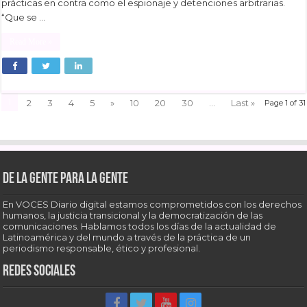
prácticas en contra como el espionaje y detenciones arbitrarias.
“Que se …
Read More »
1
2
3
4
5
»
10
20
30
...
Last »
Page 1 of 31
De la gente para la gente
En VOCES Diario digital estamos comprometidos con los derechos
humanos, la justicia transicional y la democratización de las
comunicaciones. Hablamos todos los días de la actualidad de
Latinoamérica y del mundo a través de la práctica de un
periodismo responsable, ético y profesional.
Redes sociales