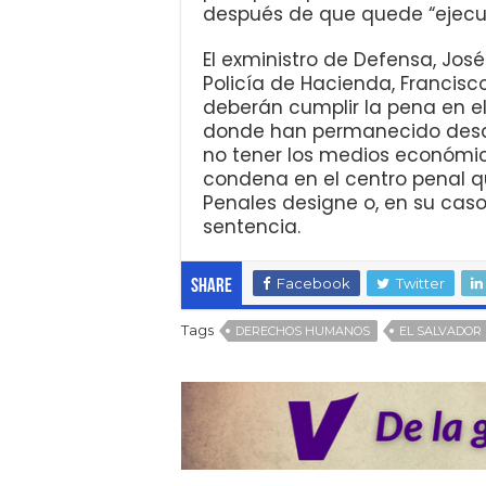
después de que quede “ejecut
El exministro de Defensa, José
Policía de Hacienda, Francisc
deberán cumplir la pena en el
donde han permanecido desde
no tener los medios económic
condena en el centro penal q
Penales designe o, en su caso
sentencia.
Facebook
Twitter
Share
Tags
DERECHOS HUMANOS
EL SALVADOR