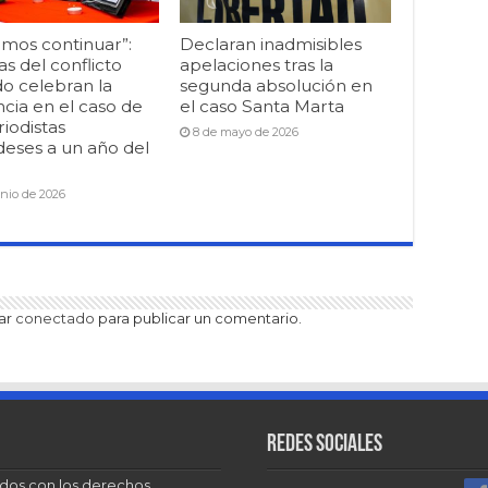
mos continuar”:
Declaran inadmisibles
as del conflicto
apelaciones tras la
o celebran la
segunda absolución en
cia en el caso de
el caso Santa Marta
riodistas
8 de mayo de 2026
deses a un año del
unio de 2026
tar
conectado
para publicar un comentario.
Redes sociales
dos con los derechos