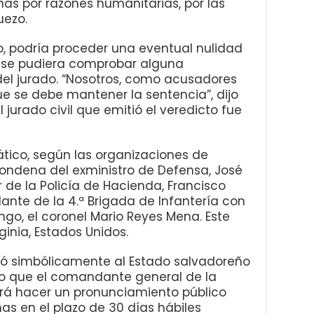
as por razones humanitarias, por las
uezo.
o, podría proceder una eventual nulidad
e se pudiera comprobar alguna
 del jurado. “Nosotros, como acusadores
e se debe mantener la sentencia”, dijo
 jurado civil que emitió el veredicto fue
tico, según las organizaciones de
ondena del exministro de Defensa, José
r de la Policía de Hacienda, Francisco
nte de la 4.ª Brigada de Infantería con
ngo, el coronel Mario Reyes Mena. Este
ginia, Estados Unidos.
ó simbólicamente al Estado salvadoreño
r lo que el comandante general de la
rá hacer un pronunciamiento público
as en el plazo de 30 días hábiles