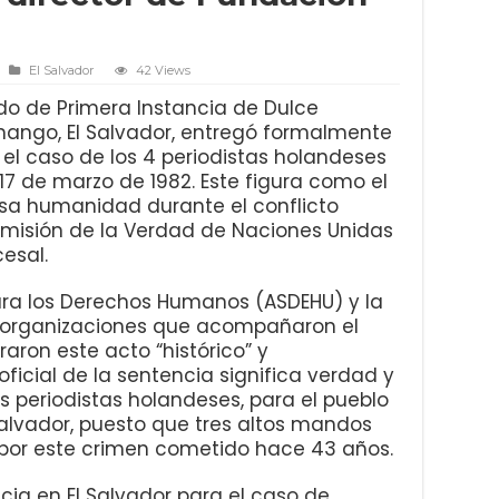
El Salvador
42 Views
ado de Primera Instancia de Dulce
ango, El Salvador, entregó formalmente
el caso de los 4 periodistas holandeses
7 de marzo de 1982. Este figura como el
esa humanidad durante el conflicto
misión de la Verdad de Naciones Unidas
cesal.
ra los Derechos Humanos (ASDEHU) y la
organizaciones que acompañaron el
raron este acto “histórico” y
ficial de la sentencia significa verdad y
los periodistas holandeses, para el pueblo
 Salvador, puesto que tres altos mandos
por este crimen cometido hace 43 años.
cia en El Salvador para el caso de