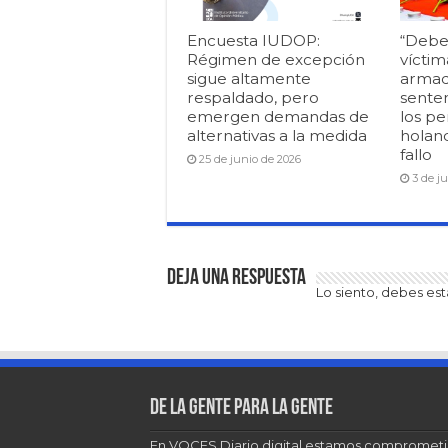
Encuesta IUDOP:
“Debe
Régimen de excepción
víctim
sigue altamente
armad
respaldado, pero
senten
emergen demandas de
los pe
alternativas a la medida
holan
fallo
25 de junio de 2026
3 de j
Deja una respuesta
Lo siento, debes es
De la gente para la gente
En VOCES Diario digital estamos comprometi