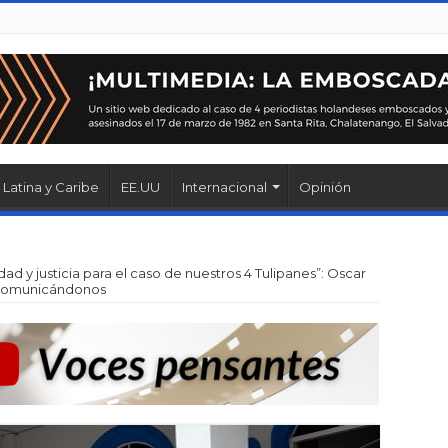
Latina y Caribe
EE.UU
Internacional
Opinión
d y justicia para el caso de nuestros 4 Tulipanes”: Oscar
 Comunicándonos