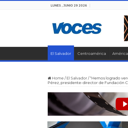
LUNES , JUNIO 29 2026
El Salvador
Centroamérica
América 
Home
/
El Salvador
/
“Hemos logrado verda
Pérez, presidente-director de Fundación