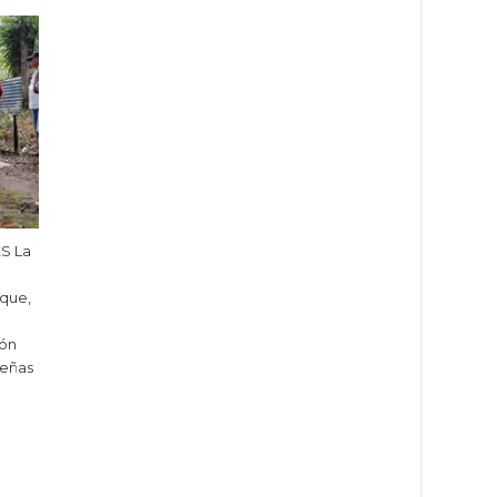
ES La
 que,
ión
reñas