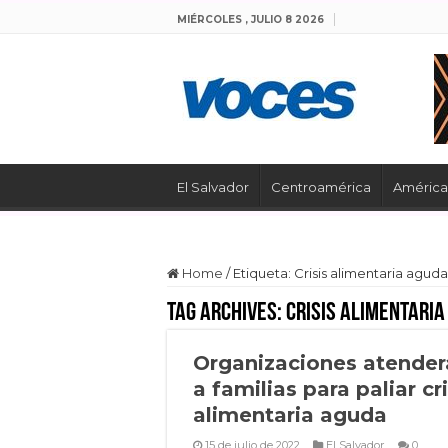
MIÉRCOLES , JULIO 8 2026
El Salvador
Centroamérica
América 
Home
/
Etiqueta:
Crisis alimentaria aguda
Tag Archives:
Crisis alimentaria
Organizaciones atender
a familias para paliar cri
alimentaria aguda
15 de julio de 2022
El Salvador
0