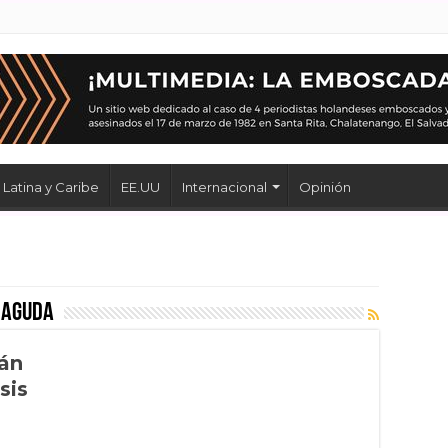
Latina y Caribe
EE.UU
Internacional
Opinión
 aguda
án
sis