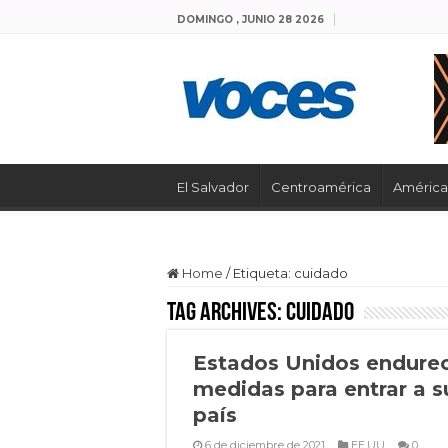
DOMINGO , JUNIO 28 2026
El Salvador
Centroamérica
América 
Home
/
Etiqueta:
cuidado
Tag Archives:
cuidado
Estados Unidos endure
medidas para entrar a s
país
6 de diciembre de 2021
EE.UU
0