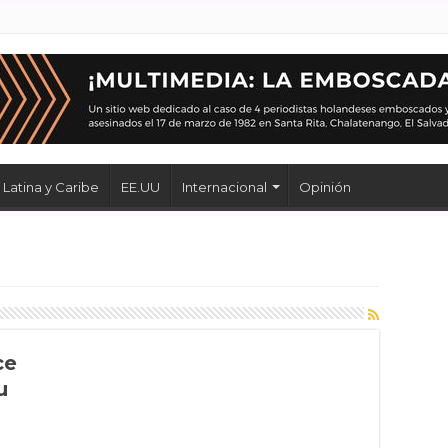
Latina y Caribe
EE.UU
Internacional
Opinión
ce
u