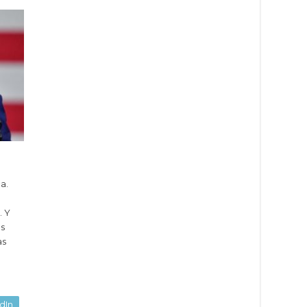
a.
. Y
os
as
dIn