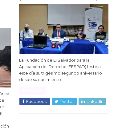
La Fundación de El Salvador para la
Aplicación del Derecho (FESPAD) festeja
este día su trigésimo segundo aniversario
desde su nacimiento.
Read More »
órica
 de
Facebook
Twitter
LinkedIn
el
s
ción