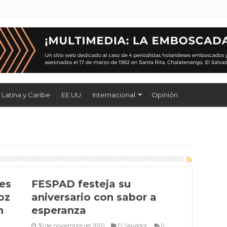
Latina y Caribe
EE.UU
Internacional
Opinión
es
FESPAD festeja su
oz
aniversario con sabor a
n
esperanza
30 de noviembre de 2020
El Salvador
0