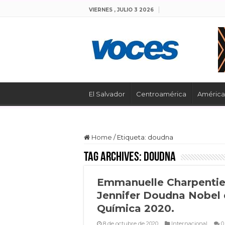
VIERNES , JULIO 3 2026
El Salvador
Centroamérica
América 
Home
/
Etiqueta:
doudna
Tag Archives:
doudna
Emmanuelle Charpentie
Jennifer Doudna Nobel
Química 2020.
8 de octubre de 2020
Internacional
0