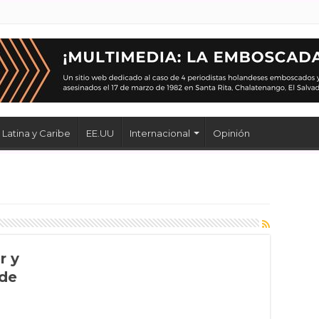
Latina y Caribe
EE.UU
Internacional
Opinión
r y
 de