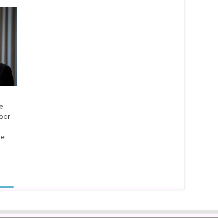
te
por
de
dIn