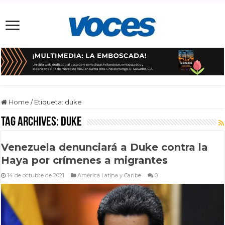
Home
/
Etiqueta:
duke
Tag Archives:
duke
Venezuela denunciará a Duke contra la
Haya por crímenes a migrantes
14 de octubre de 2021
América Latina y Caribe
0