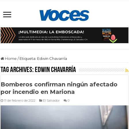
Home
/
Etiqueta:
Edwin Chavarría
Tag Archives:
Edwin Chavarría
Bomberos confirman ningún afectado
por incendio en Mariona
11 de febrero de 2022
El Salvador
0