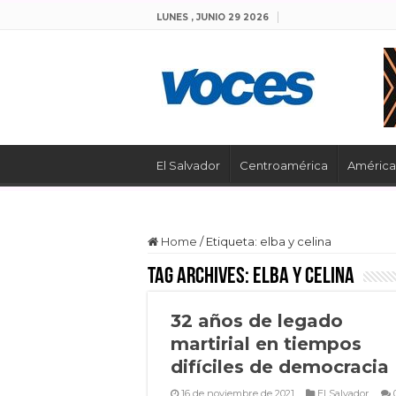
LUNES , JUNIO 29 2026
El Salvador
Centroamérica
América 
Home
/
Etiqueta:
elba y celina
Tag Archives:
elba y celina
32 años de legado
martirial en tiempos
difíciles de democracia
16 de noviembre de 2021
El Salvador