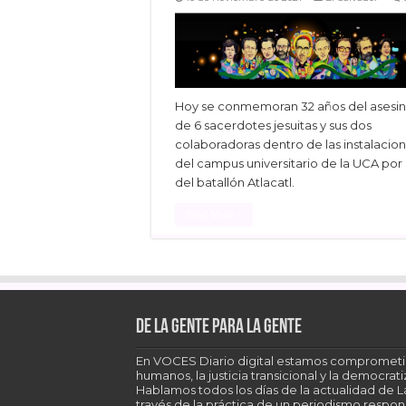
Hoy se conmemoran 32 años del asesi
de 6 sacerdotes jesuitas y sus dos
colaboradoras dentro de las instalacio
del campus universitario de la UCA por
del batallón Atlacatl.
Read More »
Facebook
Twitter
Linke
De la gente para la gente
En VOCES Diario digital estamos comprometi
humanos, la justicia transicional y la democra
Hablamos todos los días de la actualidad de 
través de la práctica de un periodismo respons