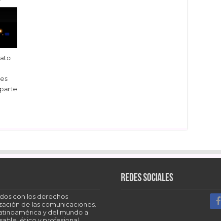
nato
nes
 parte
dIn
Redes sociales
dos con los derechos
tización de las comunicaciones.
Latinoamérica y del mundo a
able, ético y profesional.