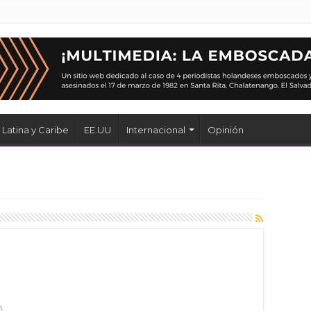
Latina y Caribe
EE.UU
Internacional
Opinión
0