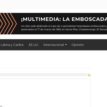
Latina y Caribe
EE.UU
Internacional
Opinión
a
be