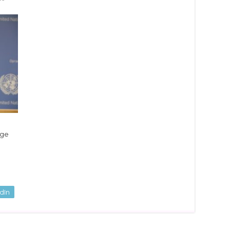
ige
dIn