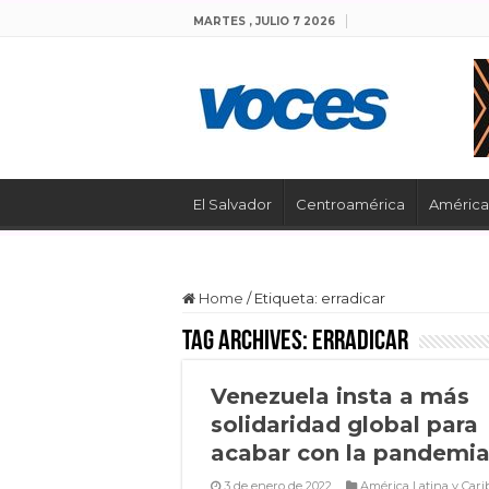
MARTES , JULIO 7 2026
El Salvador
Centroamérica
América 
Home
/
Etiqueta:
erradicar
Tag Archives:
erradicar
Venezuela insta a más
solidaridad global para
acabar con la pandemi
3 de enero de 2022
América Latina y Cari