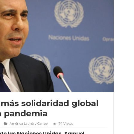
 más solidaridad global
la pandemia
América Latina y Caribe
74 Views
nte las Naciones Unidas, Samuel