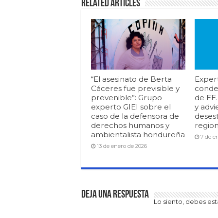
Related Articles
“El asesinato de Berta
Exper
Cáceres fue previsible y
conde
prevenible”: Grupo
de EE
experto GIEI sobre el
y advi
caso de la defensora de
desest
derechos humanos y
region
ambientalista hondureña
7 de e
13 de enero de 2026
Deja una respuesta
Lo siento, debes es