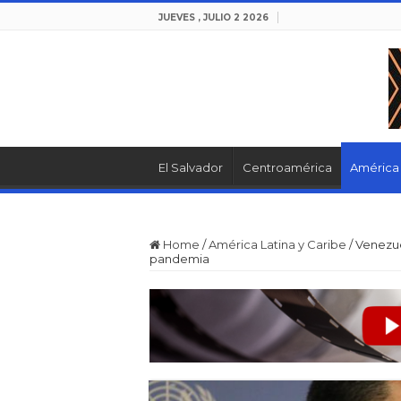
JUEVES , JULIO 2 2026
El Salvador
Centroamérica
América 
Home
/
América Latina y Caribe
/
Venezue
pandemia