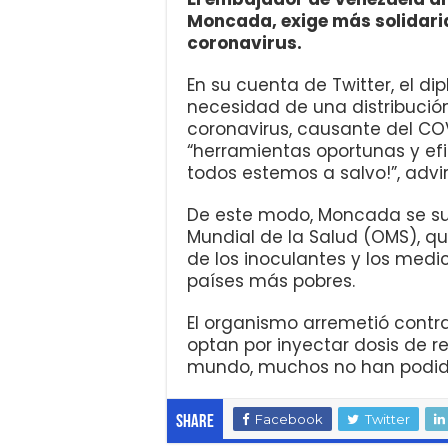
Moncada, exige más solidari
coronavirus.
En su cuenta de Twitter, el di
necesidad de una distribución
coronavirus, causante del COV
“herramientas oportunas y efi
todos estemos a salvo!”, advir
De este modo, Moncada se su
Mundial de la Salud (OMS), que
de los inoculantes y los med
países más pobres.
El organismo arremetió contr
optan por inyectar dosis de r
mundo, muchos no han podido 
Facebook
Twitter
Share