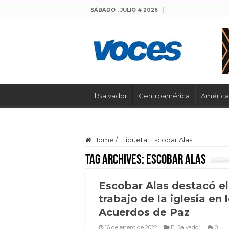
SÁBADO , JULIO 4 2026
El Salvador
Centroamérica
América 
Home
/
Etiqueta:
Escobar Alas
Tag Archives:
Escobar Alas
Escobar Alas destacó el
trabajo de la iglesia en 
Acuerdos de Paz
16 de enero de 2022
El Salvador
0