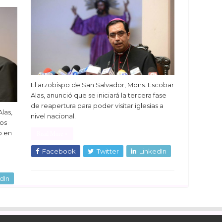
El arzobispo de San Salvador, Mons. Escobar
Alas, anunció que se iniciará la tercera fase
de reapertura para poder visitar iglesias a
las,
nivel nacional.
nos
o en
Read More »
Facebook
Twitter
LinkedIn
dIn