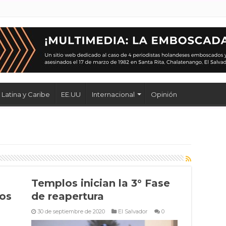
Latina y Caribe
EE.UU
Internacional
Opinión
Templos inician la 3° Fase
los
de reapertura
30 de septiembre de 2020
El Salvador
0