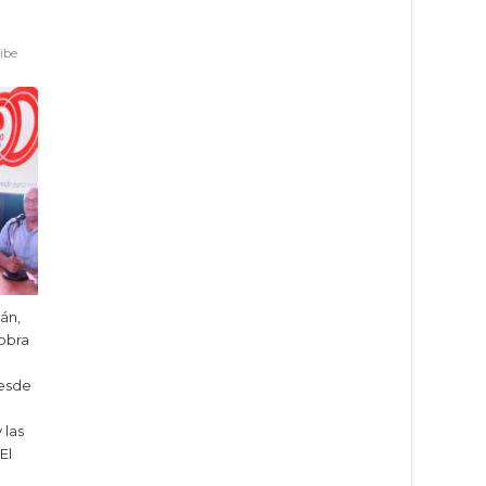
ibe
án,
 obra
esde
 las
El