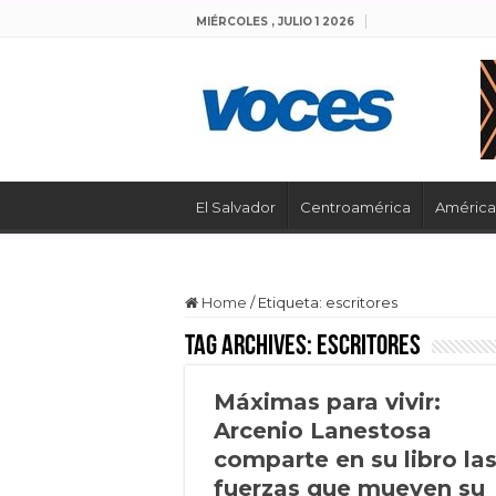
MIÉRCOLES , JULIO 1 2026
El Salvador
Centroamérica
América 
Home
/
Etiqueta:
escritores
Tag Archives:
escritores
Máximas para vivir:
Arcenio Lanestosa
comparte en su libro la
fuerzas que mueven su