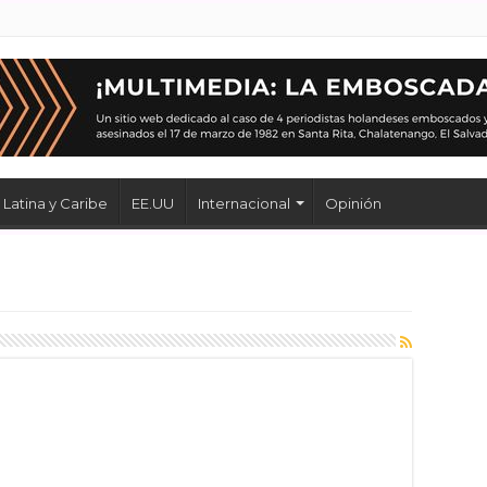
Latina y Caribe
EE.UU
Internacional
Opinión
s