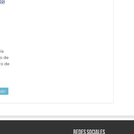
ía
vo de
ro de
dIn
Redes sociales