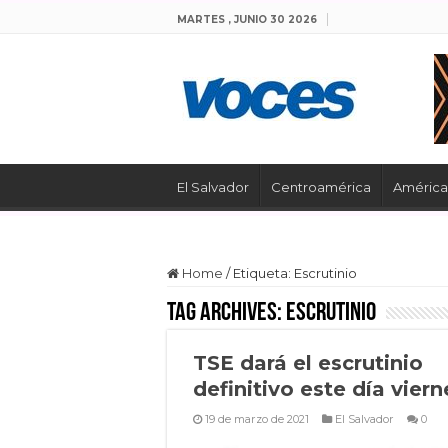
MARTES , JUNIO 30 2026
El Salvador
Centroamérica
América 
Home
/
Etiqueta:
Escrutinio
Tag Archives:
Escrutinio
TSE dará el escrutinio
definitivo este día viern
19 de marzo de 2021
El Salvador
0