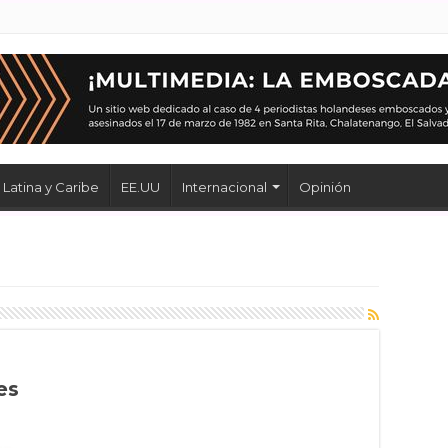
Latina y Caribe
EE.UU
Internacional
Opinión
es