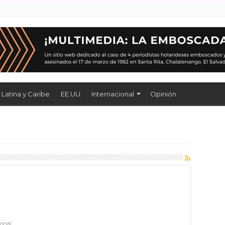
Latina y Caribe
EE.UU
Internacional
Opinión
a
ional