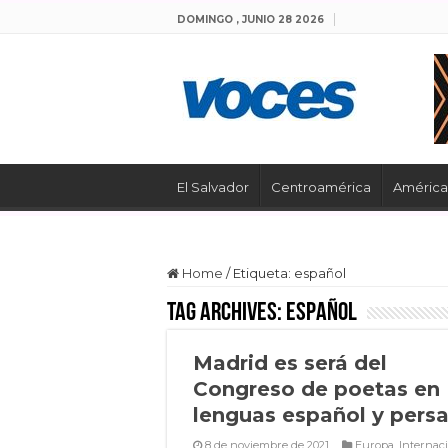
DOMINGO , JUNIO 28 2026
El Salvador
Centroamérica
América 
Home
/
Etiqueta:
español
Tag Archives:
español
Madrid es será del
Congreso de poetas en
lenguas español y pers
8 de noviembre de 2021
Europa
,
Internac