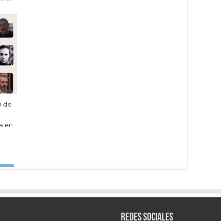
0 de
a en
dIn
Redes sociales