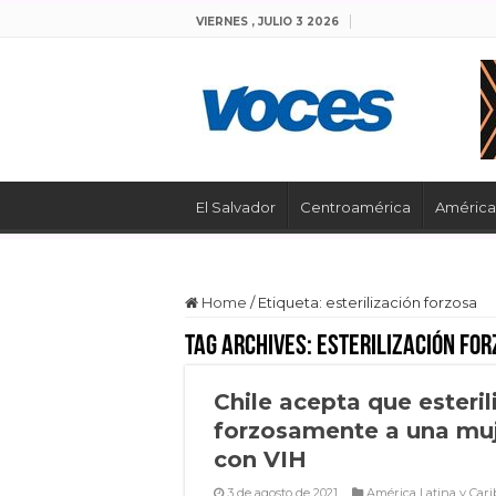
VIERNES , JULIO 3 2026
El Salvador
Centroamérica
América 
Home
/
Etiqueta:
esterilización forzosa
Tag Archives:
esterilización fo
Chile acepta que esteril
forzosamente a una mu
con VIH
3 de agosto de 2021
América Latina y Cari