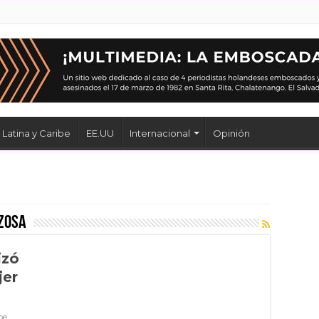
Latina y Caribe
EE.UU
Internacional
Opinión
rzosa
izó
jer
be