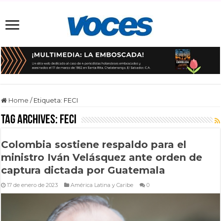
Home
/
Etiqueta:
FECI
Tag Archives:
FECI
Colombia sostiene respaldo para el
ministro Iván Velásquez ante orden de
captura dictada por Guatemala
17 de enero de 2023
América Latina y Caribe
0