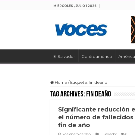
MIÉRCOLES , JULIO 1 2026
El Salvador
Centroamérica
América 
Home
/
Etiqueta:
fin deaño
Tag Archives:
fin deaño
Significante reducción 
el número de fallecidos
fin de año
3 de enero de 2022
El Salvador
0