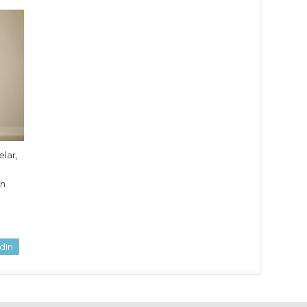
elar,
a
en
dIn