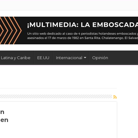
Latina y Caribe
EE.UU
Internacional
Opinión
en
 en