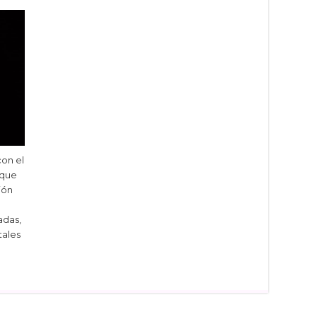
con el
 que
ión
adas,
tales
dIn