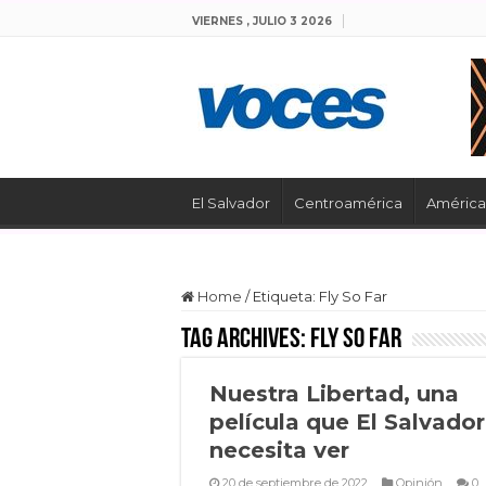
VIERNES , JULIO 3 2026
El Salvador
Centroamérica
América 
Home
/
Etiqueta:
Fly So Far
Tag Archives:
Fly So Far
Nuestra Libertad, una
película que El Salvador
necesita ver
20 de septiembre de 2022
Opinión
0