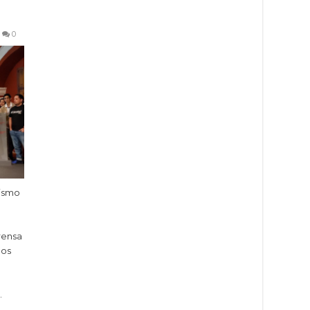
0
dismo
prensa
mos
…