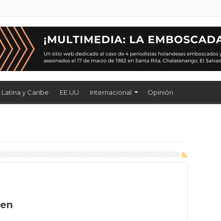
Latina y Caribe
EE.UU
Internacional
Opinión
nen