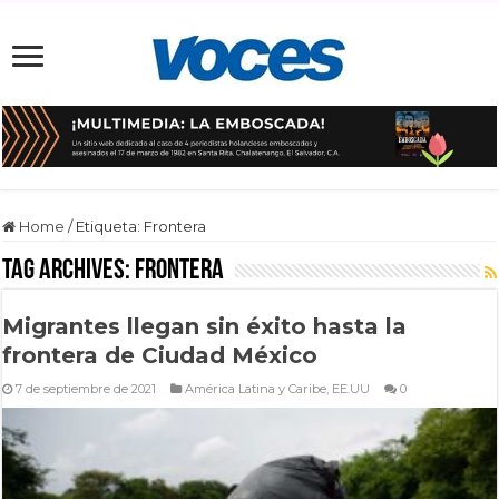
Home
/
Etiqueta:
Frontera
Tag Archives:
Frontera
Migrantes llegan sin éxito hasta la
frontera de Ciudad México
7 de septiembre de 2021
América Latina y Caribe
,
EE.UU
0