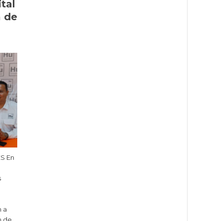
ital
a de
ES En
s
n a
n de