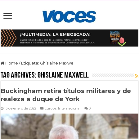
Home
/
Etiqueta:
Ghislaine Maxwell
Tag Archives:
Ghislaine Maxwell
Buckingham retira títulos militares y de
realeza a duque de York
13 de enero de 2022
Europa
,
Internacional
0