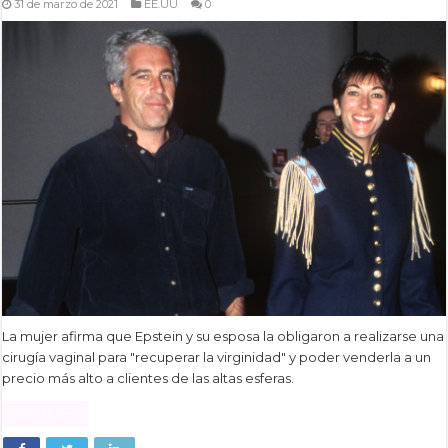
31 de marzo de 2021
EE.UU
0
La mujer afirma que Epstein y su esposa la obligaron a realizarse una
cirugía vaginal para "recuperar la virginidad" y poder venderla a un
precio más alto a clientes de las altas esferas.
Read More »