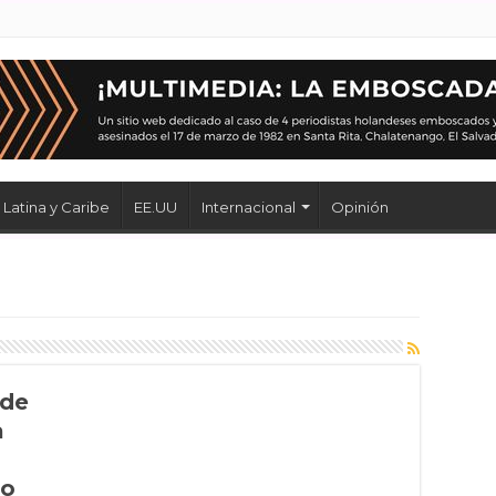
Latina y Caribe
EE.UU
Internacional
Opinión
 de
a
do