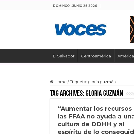
DOMINGO , JUNIO 28 2026
El Salvador
Centroamérica
América 
Home
/
Etiqueta:
gloria guzmán
Tag Archives:
gloria guzmán
“Aumentar los recursos
las FFAA no ayuda a un
cultura de DDHH y al
espíritu de lo consegui