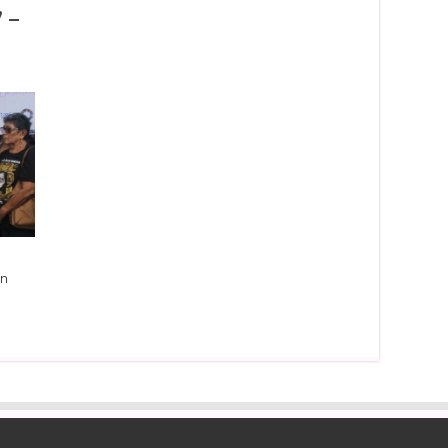
 –
en
dIn