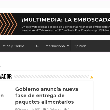
Latina y Caribe
EE.UU
Internacional
Opinión
r
lvador
Gobierno anuncia nueva
en
fase de entrega de
paquetes alimentarios
5 de abril de 2021
El Salvador
0