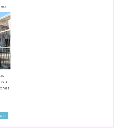
0
as
os a
iones
dIn