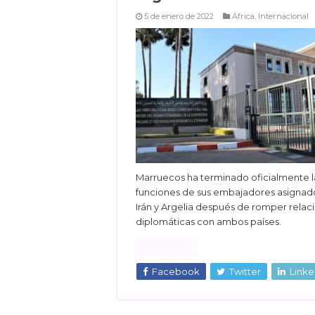
5 de enero de 2022
África
,
Internacional
Marruecos ha terminado oficialmente l
funciones de sus embajadores asignad
Irán y Argelia después de romper relac
diplomáticas con ambos países.
Read More »
Facebook
Twitter
Linke