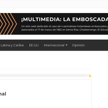
Latina y Caribe
EE.UU
Internacional
Opinión
mal