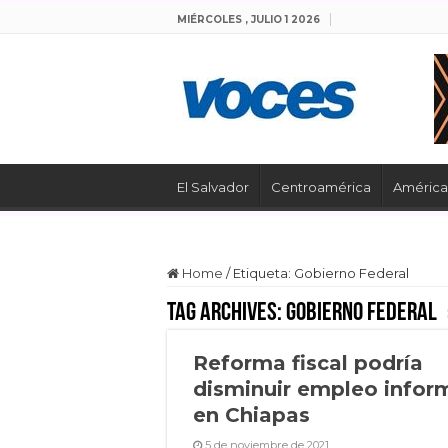
MIÉRCOLES , JULIO 1 2026
El Salvador
Centroamérica
América 
Home
/
Etiqueta:
Gobierno Federal
Tag Archives:
Gobierno Federal
Reforma fiscal podría
disminuir empleo infor
en Chiapas
5 de noviembre de 2021