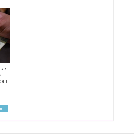
d de
s
ie a
dIn