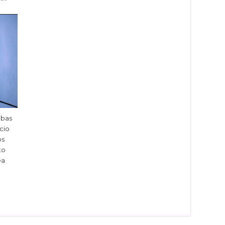
ebas
cio
os
to
ea