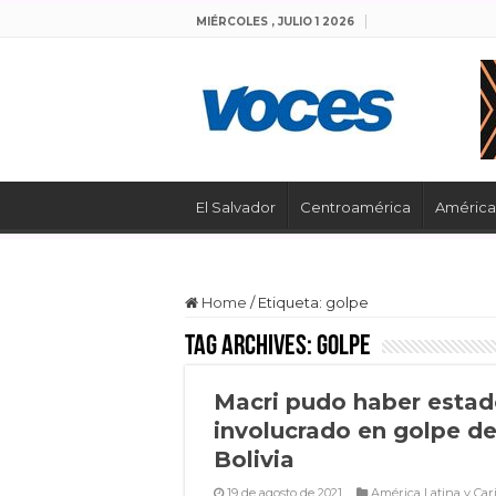
MIÉRCOLES , JULIO 1 2026
El Salvador
Centroamérica
América 
Home
/
Etiqueta:
golpe
Tag Archives:
golpe
Macri pudo haber esta
involucrado en golpe d
Bolivia
19 de agosto de 2021
América Latina y Car