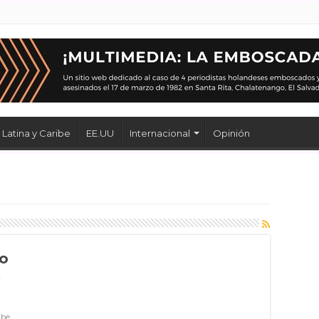
Latina y Caribe
EE.UU
Internacional
Opinión
do
e
ibe