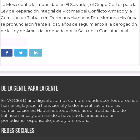
La Mesa contra la Impunidad en El Salvador, el Grupo Gestor para la
Ley de Reparación Integral de Víctimas del Conflicto Armado y la
Comisión de Trabajo en Derechos Humanos Pro–Memoria Histórica
se pronunciaron frente a los 5 años de seguimiento a la derogación
de la Ley de Amnistía ordenada por la Sala de lo Constitucional.
Read More »
De la gente para la gente
En VOCES Diario digital estamos comprometidos con los derechos
humanos, la justicia transicional y la democratización de las
comunicaciones. Hablamos todos los días de la actualidad de
Latinoamérica y del mundo a través de la práctica de un
periodismo responsable, ético y profesional.
Redes sociales