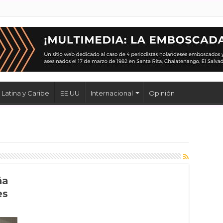
Latina y Caribe
EE.UU
Internacional
Opinión
ña
es