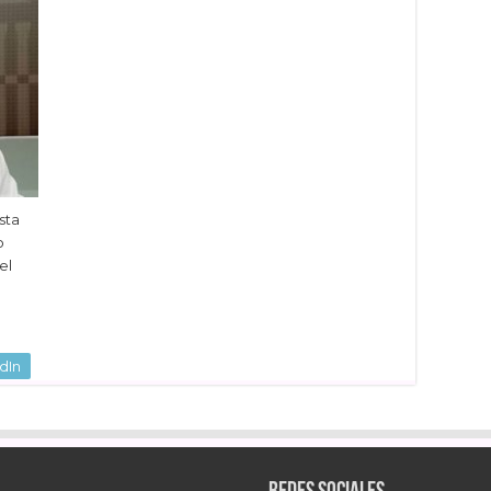
sta
o
el
dIn