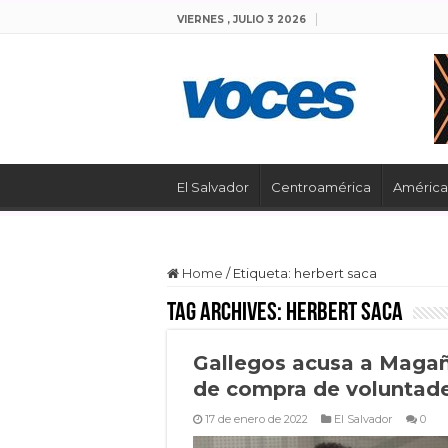
VIERNES , JULIO 3 2026
El Salvador
Centroamérica
América 
Home
/
Etiqueta:
herbert saca
Tag Archives:
herbert saca
Gallegos acusa a Maga
de compra de voluntad
17 de enero de 2022
El Salvador
0